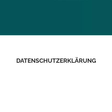
MACH DEIN
TEAM STÄRKER
WIR MACHEN DEINE
DATENSCHUTZERKLÄRUNG
ZUKUNFT SICHERER